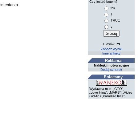
Czy jesteś botem?
komentarza.
tak
1
TRUE
y
Głosów:
79
Zobacz wyniki
Inne ankiety
Reklama
Naklejki motywacyjne
Dodaj sznurek
Polecamy
Wydawca m.in. „GTO”,
„Love Hina”, „MARS”, „Video
Girl Ai” i „Paradise Kiss”.