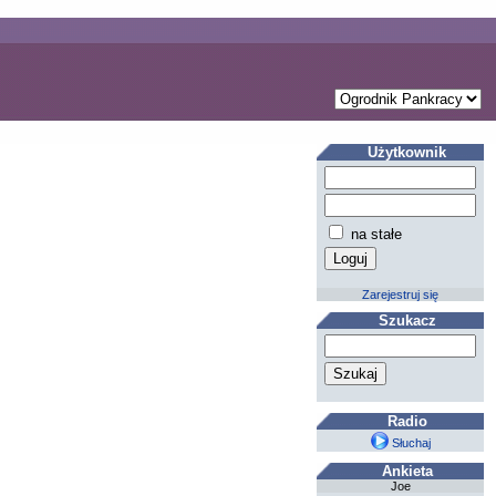
Użytkownik
na stałe
Zarejestruj się
Szukacz
Radio
Słuchaj
Ankieta
Joe