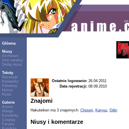
Główna
Niusy
Archiwum
Inne serwisy
Dodaj niusa
Teksty
Recenzje
Ostatnie logowanie:
26.04.2011
Konwenty
Felietony
Data rejestracji:
08.09.2010
Humor
Kiosk
Znajomi
Galerie
Anime
Hakuteiken ma 3 znajomych:
Chosen
,
Karyuu
,
Odin
Manga
Konwenty
Cosplay
Niusy i komentarze
Fanarty
Komiksy