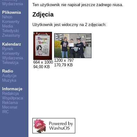
Wydarzenia
Ten użytkownik nie napisał jeszcze żadnego niusa.
Plikownia
Zdjęcia
Nihon
Konwenty
Użytkownik jest widoczny na 2 zdjęciach:
Media
Teledyski
Zwiastuny
Kalendarz
Rynek
Konwenty
Wydarzenia
1200 x 797
664 x 1000
Telewizja
170,79 KB
94,00 KB
Radio
Audycje
Muzyka
Informacje
Redakcja
Współpraca
Reklama
Mecenat
IRC