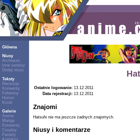
Główna
Niusy
Archiwum
Inne serwisy
Dodaj niusa
Ha
Teksty
Recenzje
Ostatnie logowanie:
13.12.2011
Konwenty
Felietony
Data rejestracji:
13.12.2011
Humor
Kiosk
Znajomi
Galerie
Anime
Hatsuhi nie ma jeszcze żadnych znajomych.
Manga
Konwenty
Niusy i komentarze
Cosplay
Fanarty
Komiksy