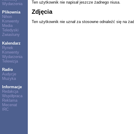
Ten użytkownik nie napisał jeszcze żadnego niusa.
Wydarzenia
Zdjęcia
Plikownia
Nihon
Konwenty
Ten użytkownik nie uznał za stosowne odnaleźć się na ża
Media
Teledyski
Zwiastuny
Kalendarz
Rynek
Konwenty
Wydarzenia
Telewizja
Radio
Audycje
Muzyka
Informacje
Redakcja
Współpraca
Reklama
Mecenat
IRC