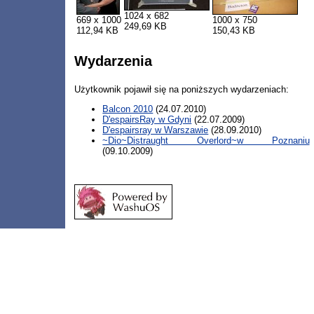
1024 x 682
669 x 1000
1000 x 750
249,69 KB
112,94 KB
150,43 KB
Wydarzenia
Użytkownik pojawił się na poniższych wydarzeniach:
Balcon 2010
(24.07.2010)
D'espairsRay w Gdyni
(22.07.2009)
D'espairsray w Warszawie
(28.09.2010)
~Dio~Distraught Overlord~w Poznaniu
(09.10.2009)