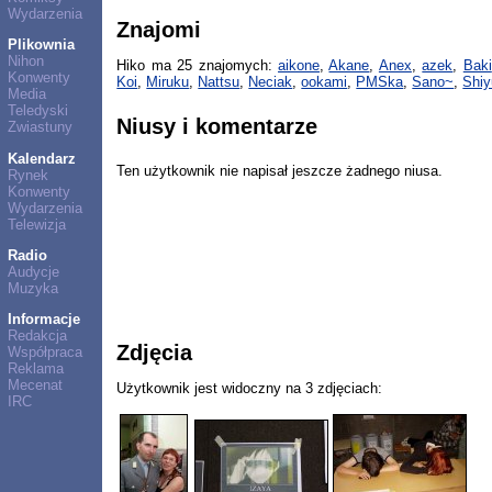
Wydarzenia
Znajomi
Plikownia
Nihon
Hiko ma 25 znajomych:
aikone
,
Akane
,
Anex
,
azek
,
Baki
Konwenty
Koi
,
Miruku
,
Nattsu
,
Neciak
,
ookami
,
PMSka
,
Sano~
,
Shiy
Media
Teledyski
Niusy i komentarze
Zwiastuny
Kalendarz
Ten użytkownik nie napisał jeszcze żadnego niusa.
Rynek
Konwenty
Wydarzenia
Telewizja
Radio
Audycje
Muzyka
Informacje
Redakcja
Zdjęcia
Współpraca
Reklama
Mecenat
Użytkownik jest widoczny na 3 zdjęciach:
IRC