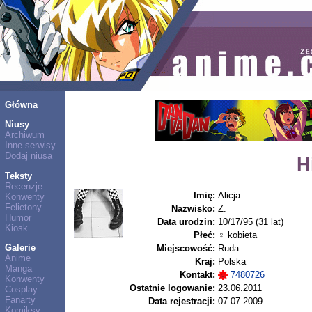
Główna
Niusy
Archiwum
Inne serwisy
Dodaj niusa
H
Teksty
Recenzje
Imię:
Alicja
Konwenty
Felietony
Nazwisko:
Z.
Humor
Data urodzin:
10/17/95 (31 lat)
Kiosk
Płeć:
♀ kobieta
Galerie
Miejscowość:
Ruda
Anime
Kraj:
Polska
Manga
Kontakt:
7480726
Konwenty
Ostatnie logowanie:
23.06.2011
Cosplay
Fanarty
Data rejestracji:
07.07.2009
Komiksy