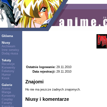
Główna
Niusy
Archiwum
Inne serwisy
Dodaj niusa
Teksty
Recenzje
Ostatnie logowanie:
29.11.2010
Konwenty
Felietony
Data rejestracji:
29.11.2010
Humor
Kiosk
Znajomi
Galerie
Anime
Ho nie ma jeszcze żadnych znajomych.
Manga
Konwenty
Niusy i komentarze
Cosplay
Fanarty
Komiksy