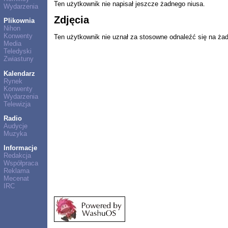
Ten użytkownik nie napisał jeszcze żadnego niusa.
Wydarzenia
Zdjęcia
Plikownia
Nihon
Konwenty
Ten użytkownik nie uznał za stosowne odnaleźć się na ża
Media
Teledyski
Zwiastuny
Kalendarz
Rynek
Konwenty
Wydarzenia
Telewizja
Radio
Audycje
Muzyka
Informacje
Redakcja
Współpraca
Reklama
Mecenat
IRC