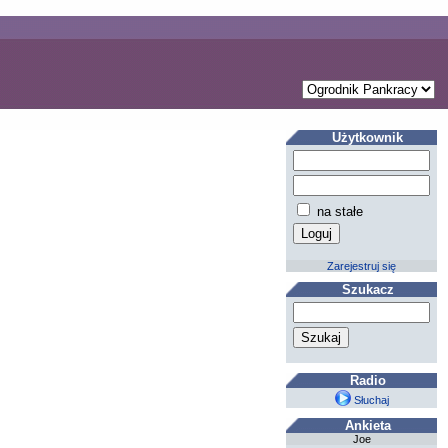
Użytkownik
na stałe
Zarejestruj się
Szukacz
Radio
Słuchaj
Ankieta
Joe