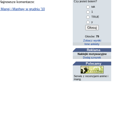
Czy jesteś botem?
. Najnowsze komentarze:
tak
Mangi i Manhwy w grudniu '10
1
TRUE
y
Głosów:
79
Zobacz wyniki
Inne ankiety
Reklama
Naklejki motywacyjne
Dodaj sznurek
Polecamy
Serwis z recenzjami anime i
mang.