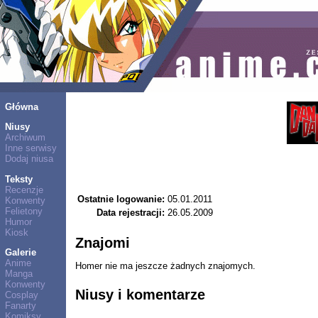
Główna
Niusy
Archiwum
Inne serwisy
Dodaj niusa
Teksty
Recenzje
Ostatnie logowanie:
05.01.2011
Konwenty
Felietony
Data rejestracji:
26.05.2009
Humor
Kiosk
Znajomi
Galerie
Anime
Homer nie ma jeszcze żadnych znajomych.
Manga
Konwenty
Niusy i komentarze
Cosplay
Fanarty
Komiksy