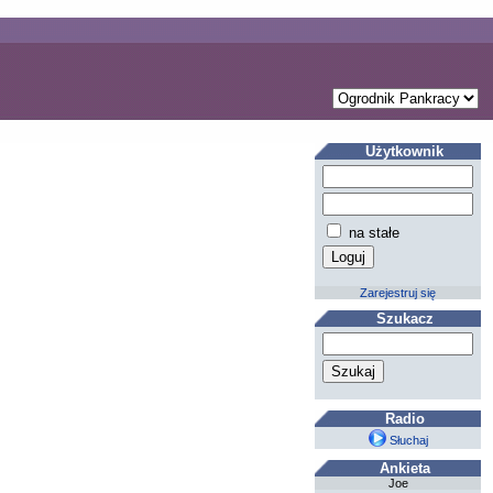
Użytkownik
na stałe
Zarejestruj się
Szukacz
Radio
Słuchaj
Ankieta
Joe