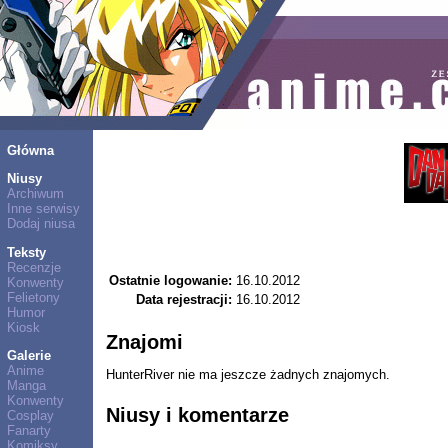
Główna
Niusy
Archiwum
Inne serwisy
Dodaj niusa
Teksty
Recenzje
Ostatnie logowanie:
16.10.2012
Konwenty
Felietony
Data rejestracji:
16.10.2012
Humor
Kiosk
Znajomi
Galerie
Anime
HunterRiver nie ma jeszcze żadnych znajomych.
Manga
Konwenty
Niusy i komentarze
Cosplay
Fanarty
Komiksy