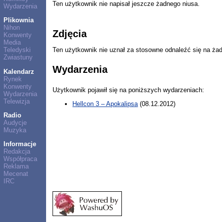
Ten użytkownik nie napisał jeszcze żadnego niusa.
Wydarzenia
Plikownia
Nihon
Zdjęcia
Konwenty
Media
Ten użytkownik nie uznał za stosowne odnaleźć się na ża
Teledyski
Zwiastuny
Wydarzenia
Kalendarz
Rynek
Konwenty
Użytkownik pojawił się na poniższych wydarzeniach:
Wydarzenia
Telewizja
Hellcon 3 – Apokalipsa
(08.12.2012)
Radio
Audycje
Muzyka
Informacje
Redakcja
Współpraca
Reklama
Mecenat
IRC