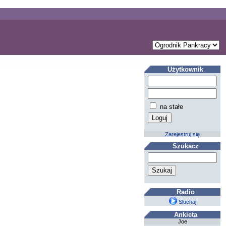
Użytkownik
na stałe
Zarejestruj się
Szukacz
Radio
Słuchaj
Ankieta
Joe