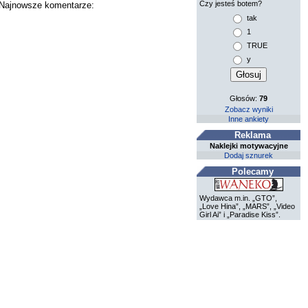
Czy jesteś botem?
. Najnowsze komentarze:
tak
1
TRUE
y
Głosów:
79
Zobacz wyniki
Inne ankiety
Reklama
Naklejki motywacyjne
Dodaj sznurek
Polecamy
Wydawca m.in. „GTO”,
„Love Hina”, „MARS”, „Video
Girl Ai” i „Paradise Kiss”.