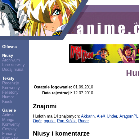
Główna
Niusy
Archiwum
Inne serwisy
Dodaj niusa
Hu
Teksty
Recenzje
Ostatnie logowanie:
01.09.2010
Konwenty
Felietony
Data rejestracji:
12.07.2010
Humor
Kiosk
Znajomi
Galerie
Anime
Hurloth ma 14 znajomych:
Akkarin
,
AleX Under
,
AragornPL
Manga
Ogór
,
ogurki
,
Pan Królik
,
Ruder
Konwenty
Cosplay
Niusy i komentarze
Fanarty
Komiksy