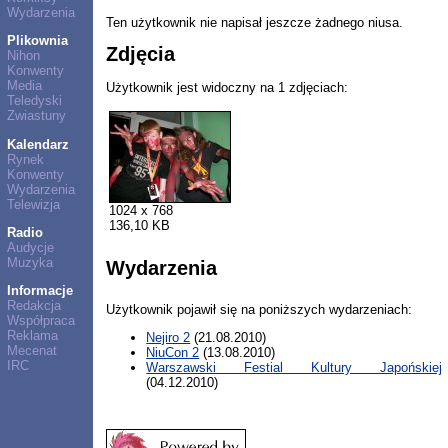
Wydarzenia
Ten użytkownik nie napisał jeszcze żadnego niusa.
Plikownia
Zdjęcia
Nihon
Konwenty
Media
Użytkownik jest widoczny na 1 zdjęciach:
Teledyski
Zwiastuny
Kalendarz
Rynek
Konwenty
Wydarzenia
Telewizja
1024 x 768
136,10 KB
Radio
Audycje
Muzyka
Wydarzenia
Informacje
Redakcja
Użytkownik pojawił się na poniższych wydarzeniach:
Współpraca
Reklama
Nejiro 2
(21.08.2010)
Mecenat
NiuCon 2
(13.08.2010)
IRC
Warszawski Festial Kultury Japońskiej
(04.12.2010)