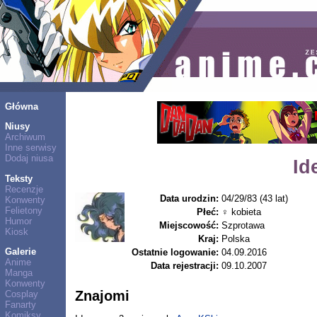
Główna
Niusy
Archiwum
Inne serwisy
Dodaj niusa
Id
Teksty
Recenzje
Data urodzin:
04/29/83 (43 lat)
Konwenty
Felietony
Płeć:
♀ kobieta
Humor
Miejscowość:
Szprotawa
Kiosk
Kraj:
Polska
Galerie
Ostatnie logowanie:
04.09.2016
Anime
Data rejestracji:
09.10.2007
Manga
Konwenty
Znajomi
Cosplay
Fanarty
Komiksy