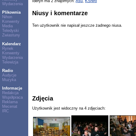
Ideryn ma 2 znajomych:
Asu
,
KShiro
Wydarzenia
Niusy i komentarze
Plikownia
Nihon
Konwenty
Ten użytkownik nie napisał jeszcze żadnego niusa.
Media
Teledyski
Zwiastuny
Kalendarz
Rynek
Konwenty
Wydarzenia
Telewizja
Radio
Audycje
Muzyka
Informacje
Redakcja
Zdjęcia
Współpraca
Reklama
Mecenat
Użytkownik jest widoczny na 4 zdjęciach:
IRC