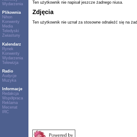
Ten użytkownik nie napisał jeszcze żadnego niusa.
Wydarzenia
Zdjęcia
Plikownia
Nihon
Konwenty
Ten użytkownik nie uznał za stosowne odnaleźć się na ża
Media
Teledyski
Zwiastuny
Kalendarz
Rynek
Konwenty
Wydarzenia
Telewizja
Radio
Audycje
Muzyka
Informacje
Redakcja
Współpraca
Reklama
Mecenat
IRC