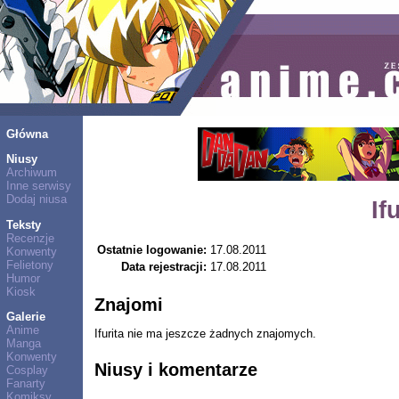
Główna
Niusy
Archiwum
Inne serwisy
Dodaj niusa
If
Teksty
Recenzje
Ostatnie logowanie:
17.08.2011
Konwenty
Felietony
Data rejestracji:
17.08.2011
Humor
Kiosk
Znajomi
Galerie
Anime
Ifurita nie ma jeszcze żadnych znajomych.
Manga
Konwenty
Niusy i komentarze
Cosplay
Fanarty
Komiksy