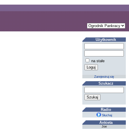
Użytkownik
na stałe
Zarejestruj się
Szukacz
Radio
Słuchaj
Ankieta
Joe