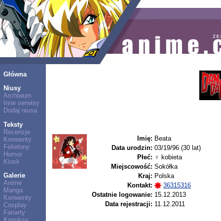
Główna
Niusy
Archiwum
Inne serwisy
Dodaj niusa
Teksty
Recenzje
Imię:
Beata
Konwenty
Felietony
Data urodzin:
03/19/96 (30 lat)
Humor
Płeć:
♀ kobieta
Kiosk
Miejscowość:
Sokółka
Galerie
Kraj:
Polska
Anime
Kontakt:
36315316
Manga
Ostatnie logowanie:
15.12.2013
Konwenty
Data rejestracji:
11.12.2011
Cosplay
Fanarty
Komiksy