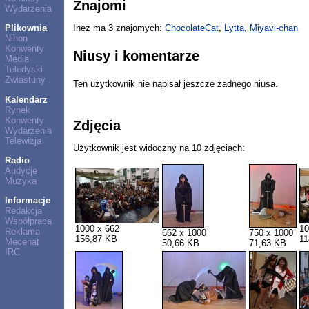
Znajomi
Wydarzenia
Plikownia
Inez ma 3 znajomych:
ChocolateCat
,
Lytta
,
Miyavi-chan
Nihon
Konwenty
Niusy i komentarze
Media
Teledyski
Zwiastuny
Ten użytkownik nie napisał jeszcze żadnego niusa.
Kalendarz
Rynek
Konwenty
Zdjęcia
Wydarzenia
Telewizja
Użytkownik jest widoczny na 10 zdjęciach:
Radio
Audycje
Muzyka
Informacje
Redakcja
Współpraca
1000 x 662
10
Reklama
662 x 1000
750 x 1000
156,87 KB
11
Mecenat
50,66 KB
71,63 KB
IRC