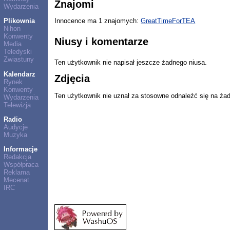
Znajomi
Wydarzenia
Plikownia
Innocence ma 1 znajomych:
GreatTimeForTEA
Nihon
Konwenty
Niusy i komentarze
Media
Teledyski
Zwiastuny
Ten użytkownik nie napisał jeszcze żadnego niusa.
Kalendarz
Zdjęcia
Rynek
Konwenty
Ten użytkownik nie uznał za stosowne odnaleźć się na ża
Wydarzenia
Telewizja
Radio
Audycje
Muzyka
Informacje
Redakcja
Współpraca
Reklama
Mecenat
IRC