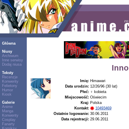
Główna
Niusy
Archiwum
Inne serwisy
Dodaj niusa
Inno
Teksty
Recenzje
Imię:
Himawari
Konwenty
Felietony
Data urodzin:
12/26/96 (30 lat)
Humor
Płeć:
♀ kobieta
Kiosk
Miejscowość:
Oświecim
Galerie
Kraj:
Polska
Anime
Kontakt:
10493469
Manga
Ostatnie logowanie:
30.06.2011
Konwenty
Data rejestracji:
29.06.2011
Cosplay
Fanarty
Komiksy