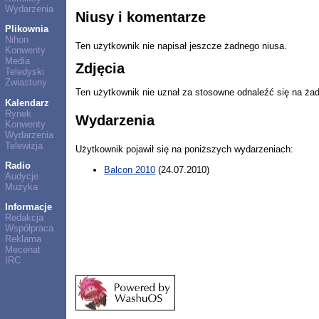
Wydarzenia
Niusy i komentarze
Plikownia
Nihon
Ten użytkownik nie napisał jeszcze żadnego niusa.
Konwenty
Media
Zdjęcia
Teledyski
Zwiastuny
Ten użytkownik nie uznał za stosowne odnaleźć się na ża
Kalendarz
Rynek
Wydarzenia
Konwenty
Wydarzenia
Telewizja
Użytkownik pojawił się na poniższych wydarzeniach:
Radio
Balcon 2010
(24.07.2010)
Audycje
Muzyka
Informacje
Redakcja
Współpraca
Reklama
Mecenat
IRC