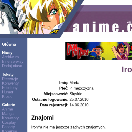
Główna
Niusy
Archiwum
Inne serwisy
Dodaj niusa
Ir
Teksty
Recenzje
Imię:
Marta
Konwenty
Felietony
Płeć:
♂ mężczyzna
Humor
Miejscowość:
Śląskie
Kiosk
Ostatnie logowanie:
25.07.2010
Galerie
Data rejestracji:
14.06.2010
Anime
Manga
Znajomi
Konwenty
Cosplay
Fanarty
IronYa nie ma jeszcze żadnych znajomych.
Komiksy