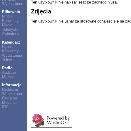
Ten użytkownik nie napisał jeszcze żadnego niusa.
Wydarzenia
Zdjęcia
Plikownia
Nihon
Konwenty
Ten użytkownik nie uznał za stosowne odnaleźć się na ża
Media
Teledyski
Zwiastuny
Kalendarz
Rynek
Konwenty
Wydarzenia
Telewizja
Radio
Audycje
Muzyka
Informacje
Redakcja
Współpraca
Reklama
Mecenat
IRC