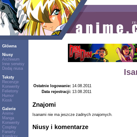
Główna
Niusy
Archiwum
Inne serwisy
Dodaj niusa
Is
Teksty
Recenzje
Ostatnie logowanie:
14.08.2011
Konwenty
Felietony
Data rejestracji:
13.08.2011
Humor
Kiosk
Znajomi
Galerie
Anime
Isanami nie ma jeszcze żadnych znajomych.
Manga
Konwenty
Niusy i komentarze
Cosplay
Fanarty
Komiksy