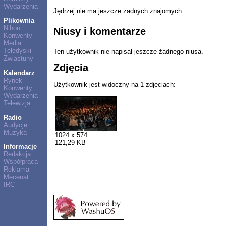
Wydarzenia
Jędrzej nie ma jeszcze żadnych znajomych.
Plikownia
Nihon
Niusy i komentarze
Konwenty
Media
Teledyski
Ten użytkownik nie napisał jeszcze żadnego niusa.
Zwiastuny
Zdjęcia
Kalendarz
Rynek
Użytkownik jest widoczny na 1 zdjęciach:
Konwenty
Wydarzenia
Telewizja
Radio
Audycje
Muzyka
1024 x 574
121,29 KB
Informacje
Redakcja
Współpraca
Reklama
Mecenat
IRC