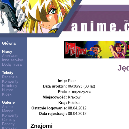
Główna
Niusy
Archiwum
Inne serwisy
Dodaj niusa
Ję
Teksty
Recenzje
Imię:
Piotr
Konwenty
Felietony
Data urodzin:
06/30/93 (33 lat)
Humor
Płeć:
♂ mężczyzna
Kiosk
Miejscowość:
Kraków
Galerie
Kraj:
Polska
Anime
Ostatnie logowanie:
08.04.2012
Manga
Data rejestracji:
08.04.2012
Konwenty
Cosplay
Fanarty
Znajomi
Komiksy