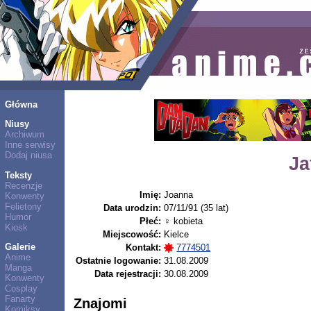
Główna
Niusy
Archiwum
Inne serwisy
Dodaj niusa
Ja
Teksty
Recenzje
Imię:
Joanna
Konwenty
Felietony
Data urodzin:
07/11/91 (35 lat)
Humor
Płeć:
♀ kobieta
Kiosk
Miejscowość:
Kielce
Galerie
Kontakt:
7774501
Anime
Ostatnie logowanie:
31.08.2009
Manga
Data rejestracji:
30.08.2009
Konwenty
Cosplay
Fanarty
Znajomi
Komiksy