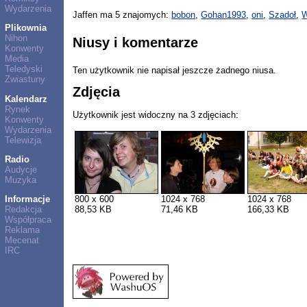
Wydarzenia
Jaffen ma 5 znajomych:
bobon
,
Gohan1993
,
oni
,
Szadoł
,
W
Plikownia
Nihon
Niusy i komentarze
Konwenty
Media
Teledyski
Ten użytkownik nie napisał jeszcze żadnego niusa.
Zwiastuny
Zdjęcia
Kalendarz
Rynek
Użytkownik jest widoczny na 3 zdjęciach:
Konwenty
Wydarzenia
Telewizja
Radio
Audycje
Muzyka
800 x 600
1024 x 768
1024 x 768
Informacje
88,53 KB
71,46 KB
166,33 KB
Redakcja
Współpraca
Reklama
Mecenat
IRC