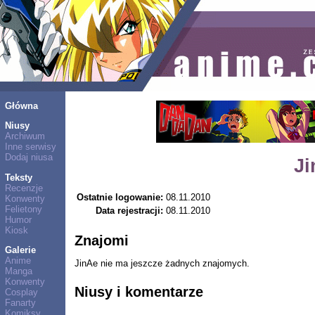
Główna
Niusy
Archiwum
Inne serwisy
Dodaj niusa
Ji
Teksty
Recenzje
Ostatnie logowanie:
08.11.2010
Konwenty
Felietony
Data rejestracji:
08.11.2010
Humor
Kiosk
Znajomi
Galerie
Anime
JinAe nie ma jeszcze żadnych znajomych.
Manga
Konwenty
Niusy i komentarze
Cosplay
Fanarty
Komiksy