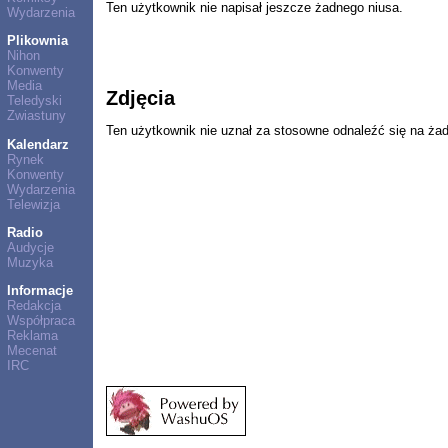
Ten użytkownik nie napisał jeszcze żadnego niusa.
Wydarzenia
Plikownia
Nihon
Konwenty
Media
Zdjęcia
Teledyski
Zwiastuny
Ten użytkownik nie uznał za stosowne odnaleźć się na ża
Kalendarz
Rynek
Konwenty
Wydarzenia
Telewizja
Radio
Audycje
Muzyka
Informacje
Redakcja
Współpraca
Reklama
Mecenat
IRC