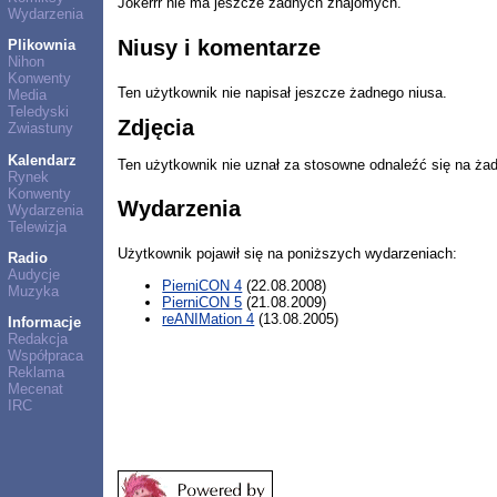
Jokerrr nie ma jeszcze żadnych znajomych.
Wydarzenia
Niusy i komentarze
Plikownia
Nihon
Konwenty
Ten użytkownik nie napisał jeszcze żadnego niusa.
Media
Teledyski
Zdjęcia
Zwiastuny
Kalendarz
Ten użytkownik nie uznał za stosowne odnaleźć się na ża
Rynek
Konwenty
Wydarzenia
Wydarzenia
Telewizja
Użytkownik pojawił się na poniższych wydarzeniach:
Radio
Audycje
PierniCON 4
(22.08.2008)
Muzyka
PierniCON 5
(21.08.2009)
reANIMation 4
(13.08.2005)
Informacje
Redakcja
Współpraca
Reklama
Mecenat
IRC