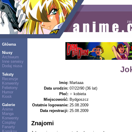
Główna
Niusy
Archiwum
Inne serwisy
Dodaj niusa
Jo
Teksty
Recenzje
Imię:
Martaaa
Konwenty
Felietony
Data urodzin:
07/22/90 (36 lat)
Humor
Płeć:
♀ kobieta
Kiosk
Miejscowość:
Bydgoszcz
Galerie
Ostatnie logowanie:
25.08.2009
Anime
Data rejestracji:
25.08.2009
Manga
Konwenty
Znajomi
Cosplay
Fanarty
Komiksy