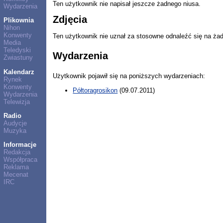
Ten użytkownik nie napisał jeszcze żadnego niusa.
Wydarzenia
Zdjęcia
Plikownia
Nihon
Konwenty
Ten użytkownik nie uznał za stosowne odnaleźć się na ża
Media
Teledyski
Wydarzenia
Zwiastuny
Kalendarz
Użytkownik pojawił się na poniższych wydarzeniach:
Rynek
Konwenty
Półtoragrosikon
(09.07.2011)
Wydarzenia
Telewizja
Radio
Audycje
Muzyka
Informacje
Redakcja
Współpraca
Reklama
Mecenat
IRC