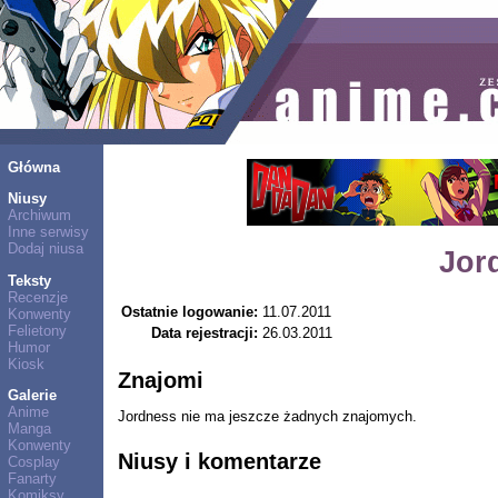
Główna
Niusy
Archiwum
Inne serwisy
Dodaj niusa
Jor
Teksty
Recenzje
Ostatnie logowanie:
11.07.2011
Konwenty
Felietony
Data rejestracji:
26.03.2011
Humor
Kiosk
Znajomi
Galerie
Anime
Jordness nie ma jeszcze żadnych znajomych.
Manga
Konwenty
Niusy i komentarze
Cosplay
Fanarty
Komiksy