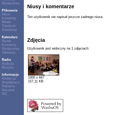
Wydarzenia
Niusy i komentarze
Plikownia
Nihon
Ten użytkownik nie napisał jeszcze żadnego niusa.
Konwenty
Media
Teledyski
Zwiastuny
Kalendarz
Zdjęcia
Rynek
Konwenty
Użytkownik jest widoczny na 1 zdjęciach:
Wydarzenia
Telewizja
Radio
Audycje
Muzyka
Informacje
1000 x 667
Redakcja
157,11 KB
Współpraca
Reklama
Mecenat
IRC