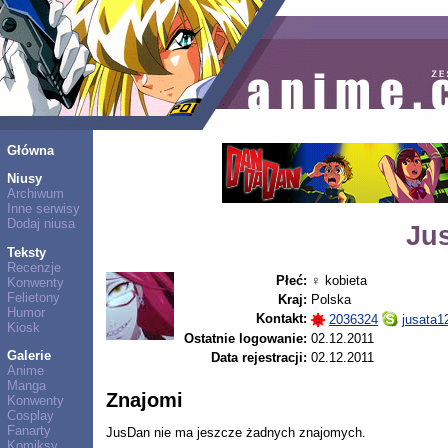
Główna
Niusy
Archiwum
Inne serwisy
Dodaj niusa
Ju
Teksty
Recenzje
Płeć:
♀ kobieta
Konwenty
Felietony
Kraj:
Polska
Humor
Kontakt:
2036324
jusata1
Kiosk
Ostatnie logowanie:
02.12.2011
Galerie
Data rejestracji:
02.12.2011
Anime
Manga
Znajomi
Konwenty
Cosplay
Fanarty
JusDan nie ma jeszcze żadnych znajomych.
Komiksy