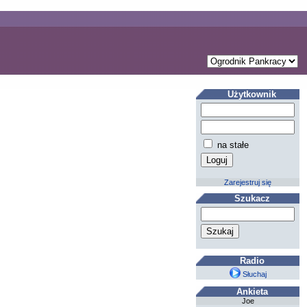
Użytkownik
na stałe
Zarejestruj się
Szukacz
Radio
Słuchaj
Ankieta
Joe