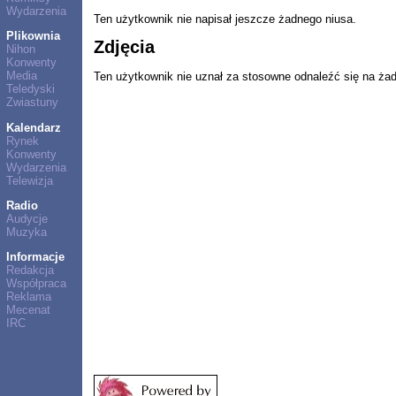
Wydarzenia
Ten użytkownik nie napisał jeszcze żadnego niusa.
Plikownia
Zdjęcia
Nihon
Konwenty
Media
Ten użytkownik nie uznał za stosowne odnaleźć się na ża
Teledyski
Zwiastuny
Kalendarz
Rynek
Konwenty
Wydarzenia
Telewizja
Radio
Audycje
Muzyka
Informacje
Redakcja
Współpraca
Reklama
Mecenat
IRC