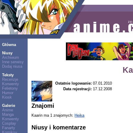
Główna
Niusy
Archiwum
Inne serwisy
Dodaj niusa
Ka
Teksty
Recenzje
Ostatnie logowanie:
07.01.2010
Konwenty
Felietony
Data rejestracji:
17.12.2008
Humor
Kiosk
Znajomi
Galerie
Anime
Manga
Kaarin ma 1 znajomych:
Heika
Konwenty
Cosplay
Niusy i komentarze
Fanarty
Komiksy