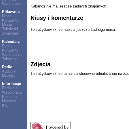
Wydarzenia
Kabanos nie ma jeszcze żadnych znajomych.
Plikownia
Nihon
Niusy i komentarze
Konwenty
Media
Teledyski
Ten użytkownik nie napisał jeszcze żadnego niusa.
Zwiastuny
Kalendarz
Rynek
Konwenty
Wydarzenia
Telewizja
Zdjęcia
Radio
Audycje
Ten użytkownik nie uznał za stosowne odnaleźć się na ża
Muzyka
Informacje
Redakcja
Współpraca
Reklama
Mecenat
IRC