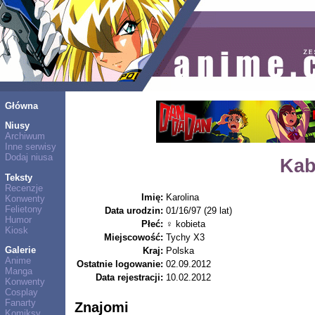
Główna
Niusy
Archiwum
Inne serwisy
Dodaj niusa
Kab
Teksty
Recenzje
Imię:
Karolina
Konwenty
Felietony
Data urodzin:
01/16/97 (29 lat)
Humor
Płeć:
♀ kobieta
Kiosk
Miejscowość:
Tychy X3
Galerie
Kraj:
Polska
Anime
Ostatnie logowanie:
02.09.2012
Manga
Data rejestracji:
10.02.2012
Konwenty
Cosplay
Fanarty
Znajomi
Komiksy