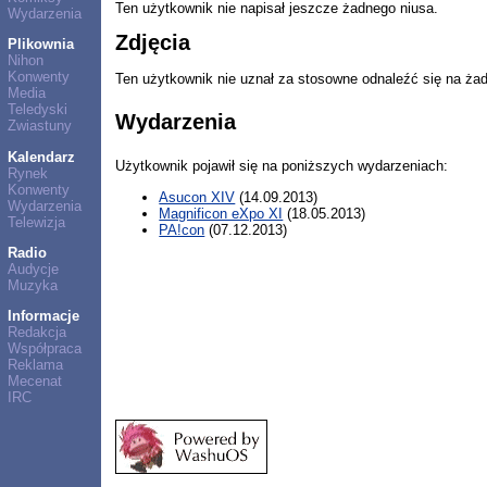
Ten użytkownik nie napisał jeszcze żadnego niusa.
Wydarzenia
Zdjęcia
Plikownia
Nihon
Konwenty
Ten użytkownik nie uznał za stosowne odnaleźć się na ża
Media
Teledyski
Wydarzenia
Zwiastuny
Kalendarz
Użytkownik pojawił się na poniższych wydarzeniach:
Rynek
Konwenty
Asucon XIV
(14.09.2013)
Wydarzenia
Magnificon eXpo XI
(18.05.2013)
Telewizja
PA!con
(07.12.2013)
Radio
Audycje
Muzyka
Informacje
Redakcja
Współpraca
Reklama
Mecenat
IRC