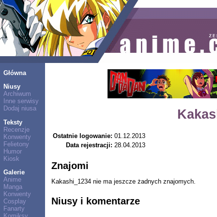
Główna
Niusy
Archiwum
Inne serwisy
Dodaj niusa
Kakas
Teksty
Recenzje
Ostatnie logowanie:
01.12.2013
Konwenty
Felietony
Data rejestracji:
28.04.2013
Humor
Kiosk
Znajomi
Galerie
Anime
Kakashi_1234 nie ma jeszcze żadnych znajomych.
Manga
Konwenty
Niusy i komentarze
Cosplay
Fanarty
Komiksy