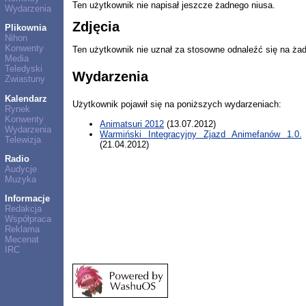
Ten użytkownik nie napisał jeszcze żadnego niusa.
Wydarzenia
Zdjęcia
Plikownia
Nihon
Konwenty
Ten użytkownik nie uznał za stosowne odnaleźć się na ża
Media
Teledyski
Wydarzenia
Zwiastuny
Kalendarz
Użytkownik pojawił się na poniższych wydarzeniach:
Rynek
Konwenty
Animatsuri 2012
(13.07.2012)
Wydarzenia
Warmiński Integracyjny Zjazd Animefanów 1.0.
Telewizja
(21.04.2012)
Radio
Audycje
Muzyka
Informacje
Redakcja
Współpraca
Reklama
Mecenat
IRC