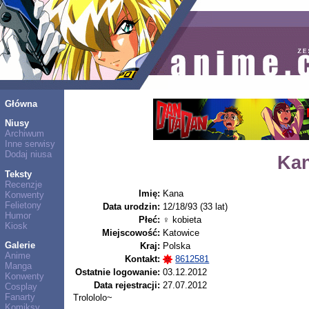
Główna
Niusy
Archiwum
Inne serwisy
Dodaj niusa
Kan
Teksty
Recenzje
Imię:
Kana
Konwenty
Felietony
Data urodzin:
12/18/93 (33 lat)
Humor
Płeć:
♀ kobieta
Kiosk
Miejscowość:
Katowice
Galerie
Kraj:
Polska
Anime
Kontakt:
8612581
Manga
Ostatnie logowanie:
03.12.2012
Konwenty
Data rejestracji:
27.07.2012
Cosplay
Fanarty
Trolololo~
Komiksy