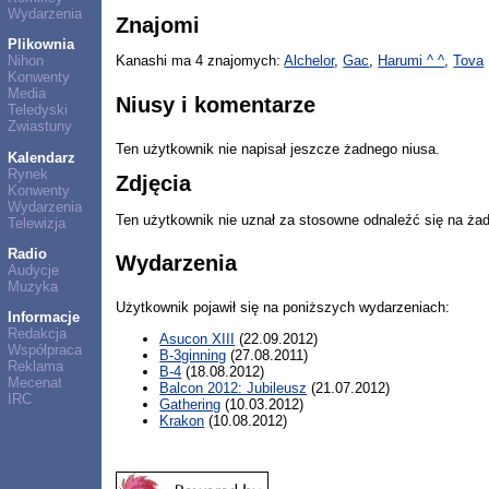
Wydarzenia
Znajomi
Plikownia
Nihon
Kanashi ma 4 znajomych:
Alchelor
,
Gac
,
Harumi ^ ^
,
Tova
Konwenty
Media
Niusy i komentarze
Teledyski
Zwiastuny
Ten użytkownik nie napisał jeszcze żadnego niusa.
Kalendarz
Rynek
Zdjęcia
Konwenty
Wydarzenia
Ten użytkownik nie uznał za stosowne odnaleźć się na ża
Telewizja
Radio
Wydarzenia
Audycje
Muzyka
Użytkownik pojawił się na poniższych wydarzeniach:
Informacje
Redakcja
Asucon XIII
(22.09.2012)
Współpraca
B-3ginning
(27.08.2011)
Reklama
B-4
(18.08.2012)
Mecenat
Balcon 2012: Jubileusz
(21.07.2012)
IRC
Gathering
(10.03.2012)
Krakon
(10.08.2012)