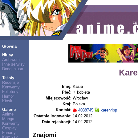
Główna
Niusy
Archiwum
Inne serwisy
Dodaj niusa
Kare
Teksty
Recenzje
Imię:
Kasia
Konwenty
Felietony
Płeć:
♀ kobieta
Humor
Miejscowość:
Wrocław
Kiosk
Kraj:
Polska
Galerie
Kontakt:
4038745
karenripp
Anime
Ostatnie logowanie:
14.02.2012
Manga
Data rejestracji:
14.02.2012
Konwenty
Cosplay
Fanarty
Znajomi
Komiksy