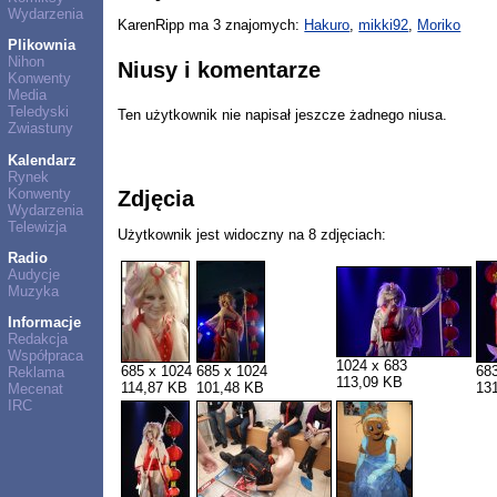
Wydarzenia
KarenRipp ma 3 znajomych:
Hakuro
,
mikki92
,
Moriko
Plikownia
Nihon
Niusy i komentarze
Konwenty
Media
Teledyski
Ten użytkownik nie napisał jeszcze żadnego niusa.
Zwiastuny
Kalendarz
Rynek
Konwenty
Zdjęcia
Wydarzenia
Telewizja
Użytkownik jest widoczny na 8 zdjęciach:
Radio
Audycje
Muzyka
Informacje
Redakcja
Współpraca
1024 x 683
685 x 1024
685 x 1024
68
Reklama
113,09 KB
114,87 KB
101,48 KB
13
Mecenat
IRC