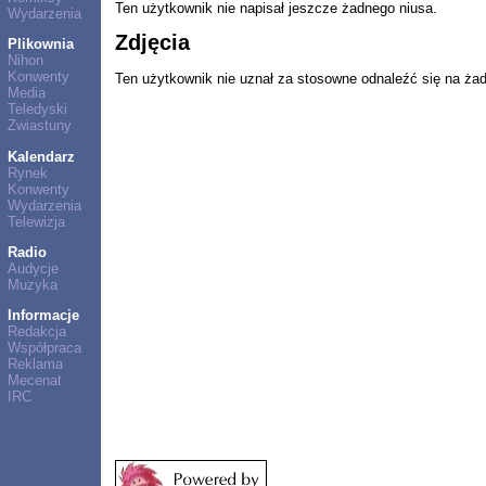
Ten użytkownik nie napisał jeszcze żadnego niusa.
Wydarzenia
Zdjęcia
Plikownia
Nihon
Konwenty
Ten użytkownik nie uznał za stosowne odnaleźć się na ża
Media
Teledyski
Zwiastuny
Kalendarz
Rynek
Konwenty
Wydarzenia
Telewizja
Radio
Audycje
Muzyka
Informacje
Redakcja
Współpraca
Reklama
Mecenat
IRC