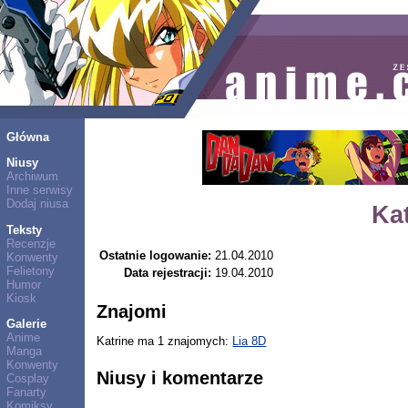
Główna
Niusy
Archiwum
Inne serwisy
Dodaj niusa
Ka
Teksty
Recenzje
Ostatnie logowanie:
21.04.2010
Konwenty
Felietony
Data rejestracji:
19.04.2010
Humor
Kiosk
Znajomi
Galerie
Anime
Katrine ma 1 znajomych:
Lia 8D
Manga
Konwenty
Niusy i komentarze
Cosplay
Fanarty
Komiksy