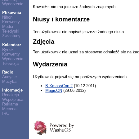
Wydarzenia
KawaiiEri nie ma jeszcze żadnych znajomych.
Plikownia
Nihon
Niusy i komentarze
Konwenty
Media
Teledyski
Ten użytkownik nie napisał jeszcze żadnego niusa.
Zwiastuny
Zdjęcia
Kalendarz
Rynek
Ten użytkownik nie uznał za stosowne odnaleźć się na ża
Konwenty
Wydarzenia
Wydarzenia
Telewizja
Radio
Audycje
Użytkownik pojawił się na poniższych wydarzeniach:
Muzyka
B-XmassCon 2
(10.12.2011)
Informacje
MagicON
(29.06.2012)
Redakcja
Współpraca
Reklama
Mecenat
IRC