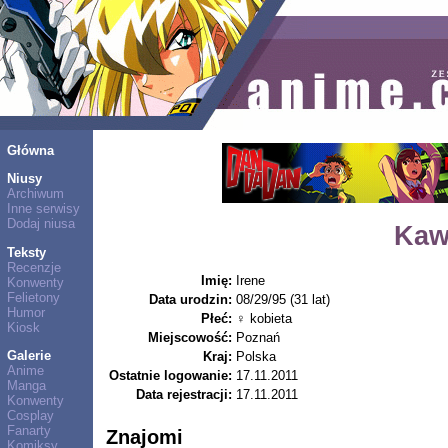
Główna
Niusy
Archiwum
Inne serwisy
Dodaj niusa
Kaw
Teksty
Recenzje
Imię:
Irene
Konwenty
Felietony
Data urodzin:
08/29/95 (31 lat)
Humor
Płeć:
♀ kobieta
Kiosk
Miejscowość:
Poznań
Galerie
Kraj:
Polska
Anime
Ostatnie logowanie:
17.11.2011
Manga
Data rejestracji:
17.11.2011
Konwenty
Cosplay
Fanarty
Znajomi
Komiksy