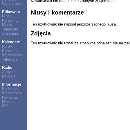
KawaiiMiska nie ma jeszcze żadnych znajomych.
Wydarzenia
Niusy i komentarze
Plikownia
Nihon
Konwenty
Ten użytkownik nie napisał jeszcze żadnego niusa.
Media
Teledyski
Zdjęcia
Zwiastuny
Kalendarz
Ten użytkownik nie uznał za stosowne odnaleźć się na ża
Rynek
Konwenty
Wydarzenia
Telewizja
Radio
Audycje
Muzyka
Informacje
Redakcja
Współpraca
Reklama
Mecenat
IRC