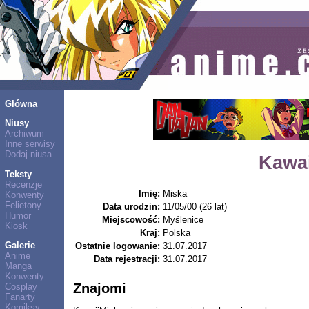
Główna
Niusy
Archiwum
Inne serwisy
Dodaj niusa
Kawa
Teksty
Recenzje
Imię:
Miska
Konwenty
Felietony
Data urodzin:
11/05/00 (26 lat)
Humor
Miejscowość:
Myślenice
Kiosk
Kraj:
Polska
Galerie
Ostatnie logowanie:
31.07.2017
Anime
Data rejestracji:
31.07.2017
Manga
Konwenty
Znajomi
Cosplay
Fanarty
Komiksy