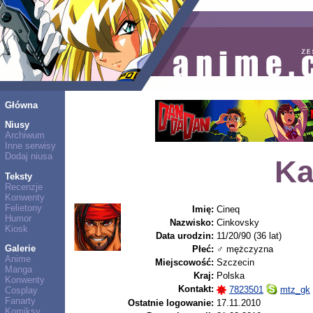
Główna
Niusy
Archiwum
Inne serwisy
Dodaj niusa
Ka
Teksty
Recenzje
Konwenty
Felietony
Imię:
Cineq
Humor
Nazwisko:
Cinkovsky
Kiosk
Data urodzin:
11/20/90 (36 lat)
Galerie
Płeć:
♂ mężczyzna
Anime
Miejscowość:
Szczecin
Manga
Kraj:
Polska
Konwenty
Kontakt:
7823501
mtz_gk
Cosplay
Fanarty
Ostatnie logowanie:
17.11.2010
Komiksy