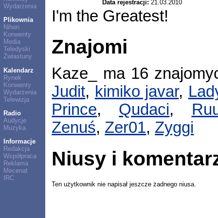
Data rejestracji:
21.03.2010
Wydarzenia
I'm the Greatest!
Plikownia
Nihon
Konwenty
Znajomi
Media
Teledyski
Zwiastuny
Kaze_ ma 16 znajomy
Kalendarz
Rynek
Konwenty
Judit
,
kimiko javar
,
Lad
Wydarzenia
Telewizja
Prince
,
Qudaci
,
Ru
Radio
Audycje
Zenuś
,
Zer01
,
Zyggi
Muzyka
Informacje
Redakcja
Niusy i komentar
Współpraca
Reklama
Mecenat
IRC
Ten użytkownik nie napisał jeszcze żadnego niusa.