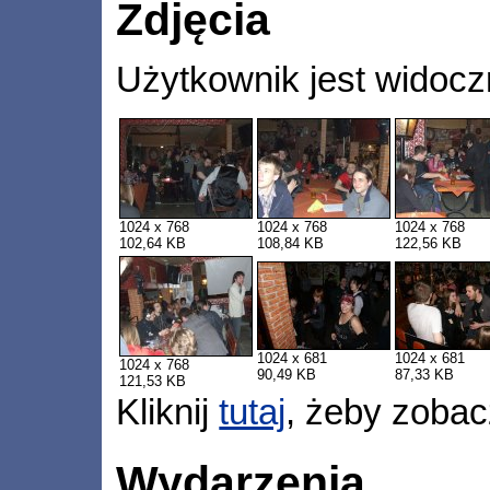
Zdjęcia
Użytkownik jest widocz
1024 x 768
1024 x 768
1024 x 768
102,64 KB
108,84 KB
122,56 KB
1024 x 681
1024 x 681
1024 x 768
90,49 KB
87,33 KB
121,53 KB
Kliknij
tutaj
, żeby zobac
Wydarzenia