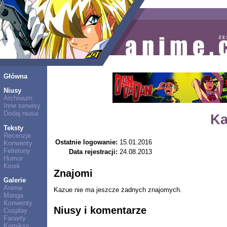
Główna
Niusy
Archiwum
Inne serwisy
Dodaj niusa
Ka
Teksty
Recenzje
Ostatnie logowanie:
15.01.2016
Konwenty
Felietony
Data rejestracji:
24.08.2013
Humor
Kiosk
Znajomi
Galerie
Anime
Kazue nie ma jeszcze żadnych znajomych.
Manga
Konwenty
Niusy i komentarze
Cosplay
Fanarty
Komiksy