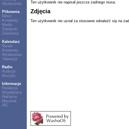
Ten użytkownik nie napisał jeszcze żadnego niusa.
Wydarzenia
Zdjęcia
Plikownia
Nihon
Konwenty
Ten użytkownik nie uznał za stosowne odnaleźć się na ża
Media
Teledyski
Zwiastuny
Kalendarz
Rynek
Konwenty
Wydarzenia
Telewizja
Radio
Audycje
Muzyka
Informacje
Redakcja
Współpraca
Reklama
Mecenat
IRC