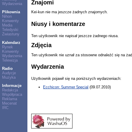
Znajomi
Wydarzenia
Plikownia
Kei-kun nie ma jeszcze żadnych znajomych.
Nihon
Konwenty
Niusy i komentarze
Media
Teledyski
Zwiastuny
Ten użytkownik nie napisał jeszcze żadnego niusa.
Kalendarz
Zdjęcia
Rynek
Konwenty
Ten użytkownik nie uznał za stosowne odnaleźć się na ża
Wydarzenia
Telewizja
Wydarzenia
Radio
Audycje
Muzyka
Użytkownik pojawił się na poniższych wydarzeniach:
Informacje
Ecchicon: 5ummer 5pecial
(09.07.2010)
Redakcja
Współpraca
Reklama
Mecenat
IRC