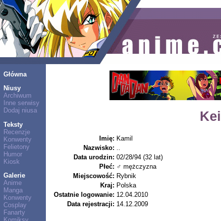
Główna
Niusy
Archiwum
Inne serwisy
Dodaj niusa
Ke
Teksty
Recenzje
Imię:
Kamil
Konwenty
Felietony
Nazwisko:
..
Humor
Data urodzin:
02/28/94 (32 lat)
Kiosk
Płeć:
♂ mężczyzna
Galerie
Miejscowość:
Rybnik
Anime
Kraj:
Polska
Manga
Ostatnie logowanie:
12.04.2010
Konwenty
Data rejestracji:
14.12.2009
Cosplay
Fanarty
Komiksy