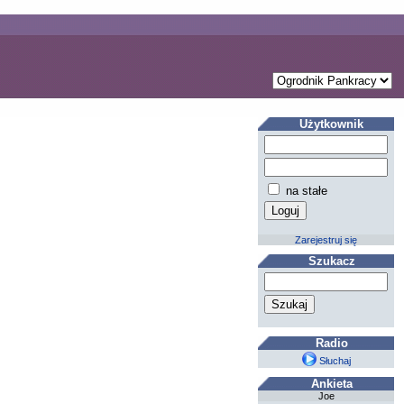
Użytkownik
na stałe
Zarejestruj się
Szukacz
Radio
Słuchaj
Ankieta
Joe