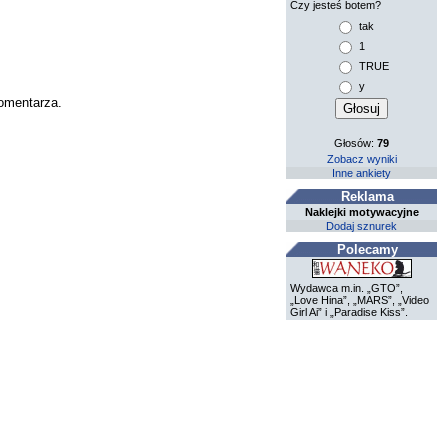
Czy jesteś botem?
tak
1
TRUE
y
komentarza.
Głosów:
79
Zobacz wyniki
Inne ankiety
Reklama
Naklejki motywacyjne
Dodaj sznurek
Polecamy
Wydawca m.in. „GTO”,
„Love Hina”, „MARS”, „Video
Girl Ai” i „Paradise Kiss”.