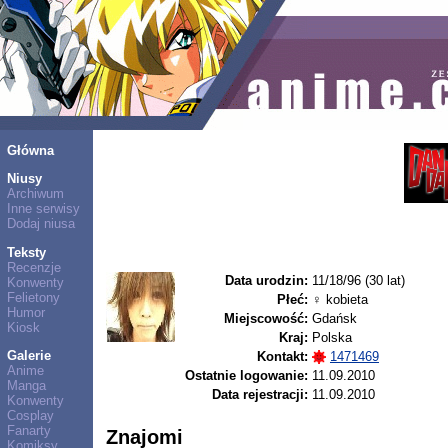
Główna
Niusy
Archiwum
Inne serwisy
Dodaj niusa
Teksty
Recenzje
Data urodzin:
11/18/96 (30 lat)
Konwenty
Felietony
Płeć:
♀ kobieta
Humor
Miejscowość:
Gdańsk
Kiosk
Kraj:
Polska
Galerie
Kontakt:
1471469
Anime
Ostatnie logowanie:
11.09.2010
Manga
Data rejestracji:
11.09.2010
Konwenty
Cosplay
Fanarty
Znajomi
Komiksy