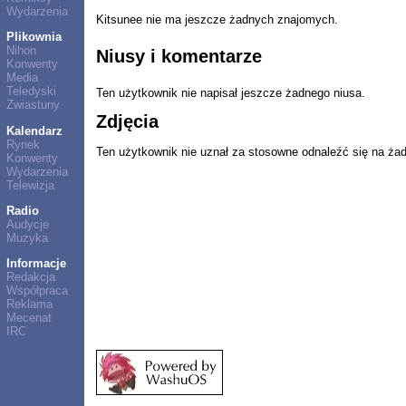
Wydarzenia
Kitsunee nie ma jeszcze żadnych znajomych.
Plikownia
Nihon
Niusy i komentarze
Konwenty
Media
Teledyski
Ten użytkownik nie napisał jeszcze żadnego niusa.
Zwiastuny
Zdjęcia
Kalendarz
Rynek
Ten użytkownik nie uznał za stosowne odnaleźć się na ża
Konwenty
Wydarzenia
Telewizja
Radio
Audycje
Muzyka
Informacje
Redakcja
Współpraca
Reklama
Mecenat
IRC