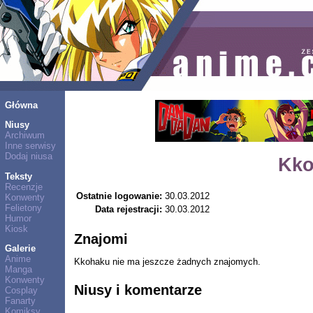
Główna
Niusy
Archiwum
Inne serwisy
Dodaj niusa
Kko
Teksty
Recenzje
Ostatnie logowanie:
30.03.2012
Konwenty
Felietony
Data rejestracji:
30.03.2012
Humor
Kiosk
Znajomi
Galerie
Anime
Kkohaku nie ma jeszcze żadnych znajomych.
Manga
Konwenty
Niusy i komentarze
Cosplay
Fanarty
Komiksy