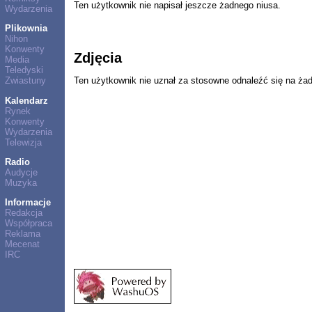
Ten użytkownik nie napisał jeszcze żadnego niusa.
Wydarzenia
Plikownia
Nihon
Konwenty
Zdjęcia
Media
Teledyski
Ten użytkownik nie uznał za stosowne odnaleźć się na ża
Zwiastuny
Kalendarz
Rynek
Konwenty
Wydarzenia
Telewizja
Radio
Audycje
Muzyka
Informacje
Redakcja
Współpraca
Reklama
Mecenat
IRC