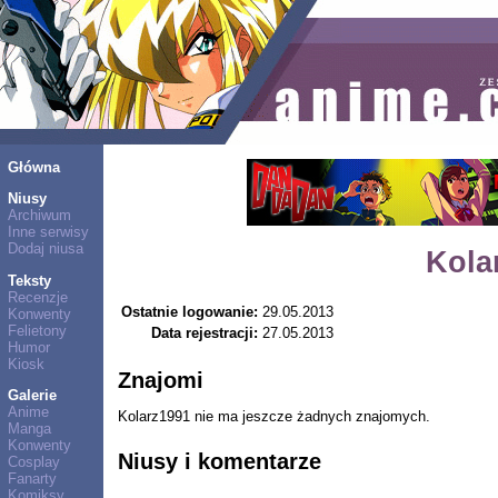
Główna
Niusy
Archiwum
Inne serwisy
Dodaj niusa
Kola
Teksty
Recenzje
Ostatnie logowanie:
29.05.2013
Konwenty
Felietony
Data rejestracji:
27.05.2013
Humor
Kiosk
Znajomi
Galerie
Anime
Kolarz1991 nie ma jeszcze żadnych znajomych.
Manga
Konwenty
Niusy i komentarze
Cosplay
Fanarty
Komiksy