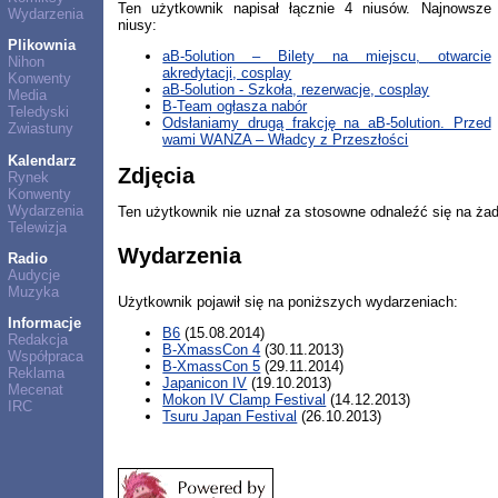
Ten użytkownik napisał łącznie 4 niusów. Najnowsze
Wydarzenia
niusy:
Plikownia
aB-5olution – Bilety na miejscu, otwarcie
Nihon
akredytacji, cosplay
Konwenty
aB-5olution - Szkoła, rezerwacje, cosplay
Media
B-Team ogłasza nabór
Teledyski
Odsłaniamy drugą frakcję na aB-5olution. Przed
Zwiastuny
wami WANZA – Władcy z Przeszłości
Kalendarz
Zdjęcia
Rynek
Konwenty
Wydarzenia
Ten użytkownik nie uznał za stosowne odnaleźć się na ża
Telewizja
Wydarzenia
Radio
Audycje
Muzyka
Użytkownik pojawił się na poniższych wydarzeniach:
Informacje
B6
(15.08.2014)
Redakcja
B-XmassCon 4
(30.11.2013)
Współpraca
B-XmassCon 5
(29.11.2014)
Reklama
Japanicon IV
(19.10.2013)
Mecenat
Mokon IV Clamp Festival
(14.12.2013)
IRC
Tsuru Japan Festival
(26.10.2013)