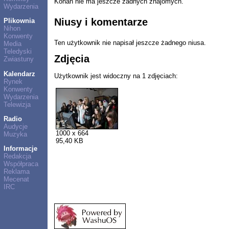
Konan nie ma jeszcze żadnych znajomych.
Wydarzenia
Niusy i komentarze
Plikownia
Nihon
Konwenty
Ten użytkownik nie napisał jeszcze żadnego niusa.
Media
Teledyski
Zdjęcia
Zwiastuny
Kalendarz
Użytkownik jest widoczny na 1 zdjęciach:
Rynek
Konwenty
Wydarzenia
Telewizja
Radio
Audycje
1000 x 664
Muzyka
95,40 KB
Informacje
Redakcja
Współpraca
Reklama
Mecenat
IRC