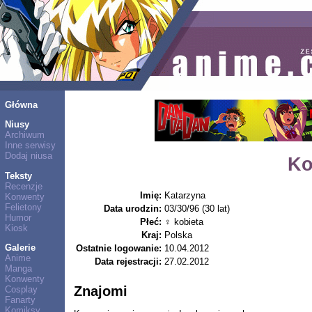
Główna
Niusy
Archiwum
Inne serwisy
Dodaj niusa
Ko
Teksty
Recenzje
Imię:
Katarzyna
Konwenty
Felietony
Data urodzin:
03/30/96 (30 lat)
Humor
Płeć:
♀ kobieta
Kiosk
Kraj:
Polska
Galerie
Ostatnie logowanie:
10.04.2012
Anime
Data rejestracji:
27.02.2012
Manga
Konwenty
Znajomi
Cosplay
Fanarty
Komiksy