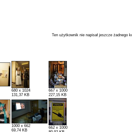
Ten użytkownik nie napisał jeszcze żadnego 
680 x 1024
667 x 1000
131,37 KB
227,15 KB
1000 x 662
662 x 1000
69,74 KB
80,92 KB