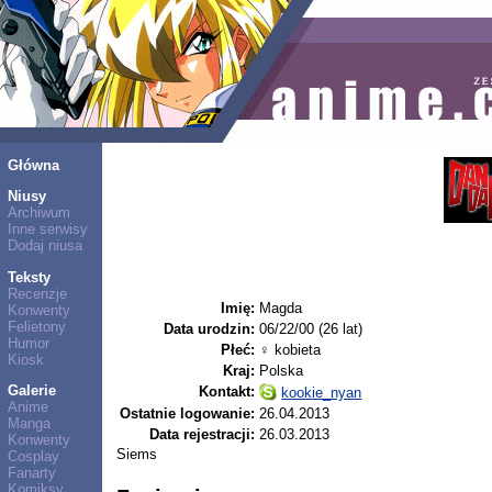
Główna
Niusy
Archiwum
Inne serwisy
Dodaj niusa
Teksty
Recenzje
Imię:
Magda
Konwenty
Felietony
Data urodzin:
06/22/00 (26 lat)
Humor
Płeć:
♀ kobieta
Kiosk
Kraj:
Polska
Galerie
Kontakt:
kookie_nyan
Anime
Ostatnie logowanie:
26.04.2013
Manga
Data rejestracji:
26.03.2013
Konwenty
Siems
Cosplay
Fanarty
Komiksy