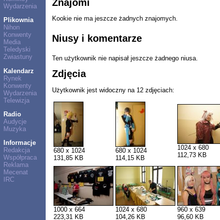
Znajomi
Wydarzenia
Kookie nie ma jeszcze żadnych znajomych.
Plikownia
Nihon
Konwenty
Niusy i komentarze
Media
Teledyski
Zwiastuny
Ten użytkownik nie napisał jeszcze żadnego niusa.
Kalendarz
Zdjęcia
Rynek
Konwenty
Użytkownik jest widoczny na 12 zdjęciach:
Wydarzenia
Telewizja
Radio
Audycje
Muzyka
Informacje
1024 x 680
Redakcja
680 x 1024
680 x 1024
112,73 KB
Współpraca
131,85 KB
114,15 KB
Reklama
Mecenat
IRC
1000 x 664
1024 x 680
960 x 639
223,31 KB
104,26 KB
96,60 KB