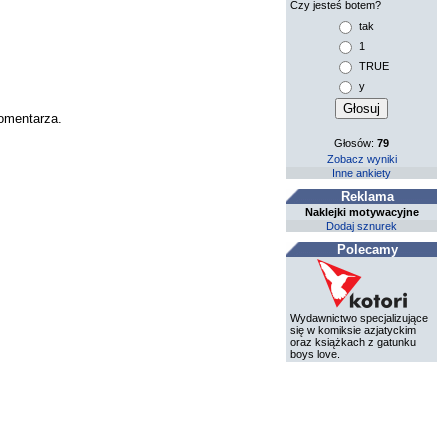
Czy jesteś botem?
tak
1
TRUE
y
komentarza.
Głosów:
79
Zobacz wyniki
Inne ankiety
Reklama
Naklejki motywacyjne
Dodaj sznurek
Polecamy
Wydawnictwo specjalizujące
się w komiksie azjatyckim
oraz książkach z gatunku
boys love.