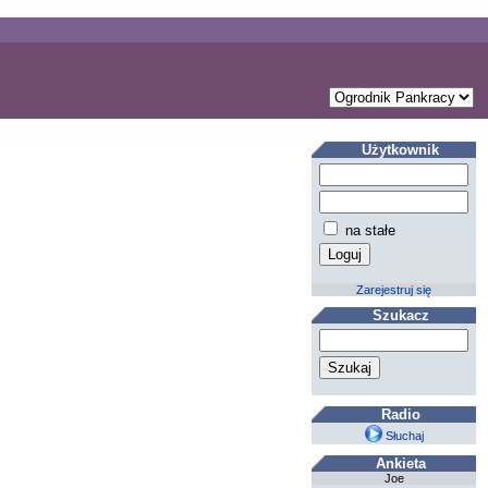
Użytkownik
na stałe
Zarejestruj się
Szukacz
Radio
Słuchaj
Ankieta
Joe