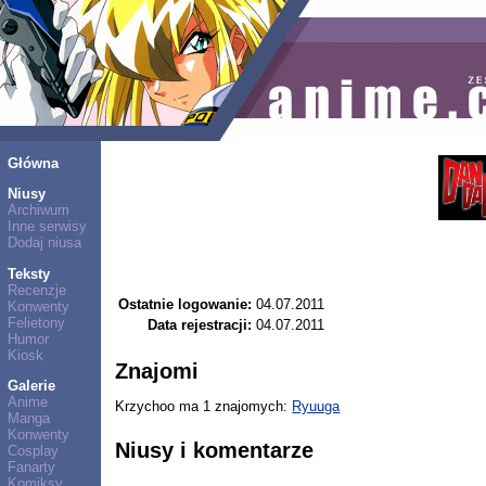
Główna
Niusy
Archiwum
Inne serwisy
Dodaj niusa
Teksty
Recenzje
Ostatnie logowanie:
04.07.2011
Konwenty
Felietony
Data rejestracji:
04.07.2011
Humor
Kiosk
Znajomi
Galerie
Anime
Krzychoo ma 1 znajomych:
Ryuuga
Manga
Konwenty
Niusy i komentarze
Cosplay
Fanarty
Komiksy