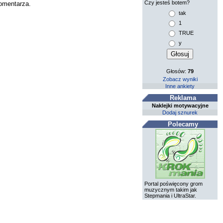
Czy jesteś botem?
komentarza.
tak
1
TRUE
y
Głosów:
79
Zobacz wyniki
Inne ankiety
Reklama
Naklejki motywacyjne
Dodaj sznurek
Polecamy
Portal poświęcony grom
muzycznym takim jak
Stepmania i UltraStar.