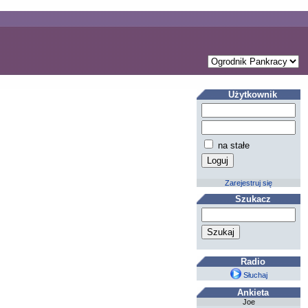
Użytkownik
na stałe
Zarejestruj się
Szukacz
Radio
Słuchaj
Ankieta
Joe