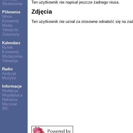
Ten użytkownik nie napisał jeszcze żadnego niusa.
Wydarzenia
Zdjęcia
Plikownia
Nihon
Konwenty
Ten użytkownik nie uznał za stosowne odnaleźć się na ża
Media
Teledyski
Zwiastuny
Kalendarz
Rynek
Konwenty
Wydarzenia
Telewizja
Radio
Audycje
Muzyka
Informacje
Redakcja
Współpraca
Reklama
Mecenat
IRC