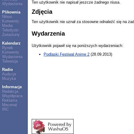
Ten użytkownik nie napisał jeszcze żadnego niusa.
Wydarzenia
Zdjęcia
Plikownia
Nihon
Konwenty
Ten użytkownik nie uznał za stosowne odnaleźć się na ża
Media
Teledyski
Wydarzenia
Zwiastuny
Kalendarz
Użytkownik pojawił się na poniższych wydarzeniach:
Rynek
Konwenty
Podlaski Festiwal Anime 2
(28.09.2013)
Wydarzenia
Telewizja
Radio
Audycje
Muzyka
Informacje
Redakcja
Współpraca
Reklama
Mecenat
IRC