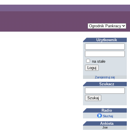
Użytkownik
na stałe
Zarejestruj się
Szukacz
Radio
Słuchaj
Ankieta
Joe