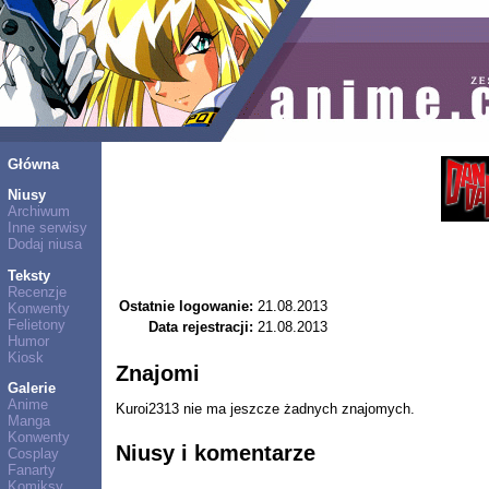
Główna
Niusy
Archiwum
Inne serwisy
Dodaj niusa
Teksty
Recenzje
Ostatnie logowanie:
21.08.2013
Konwenty
Felietony
Data rejestracji:
21.08.2013
Humor
Kiosk
Znajomi
Galerie
Anime
Kuroi2313 nie ma jeszcze żadnych znajomych.
Manga
Konwenty
Niusy i komentarze
Cosplay
Fanarty
Komiksy