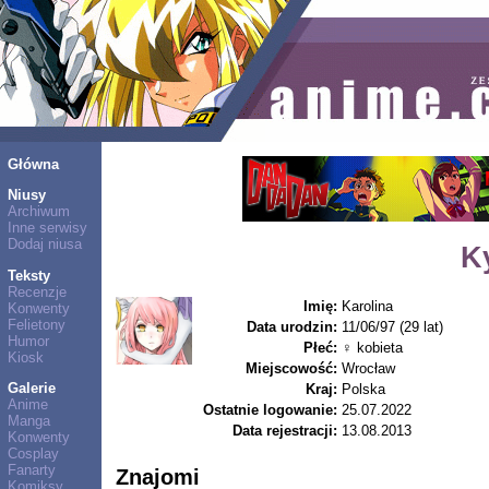
Główna
Niusy
Archiwum
Inne serwisy
Dodaj niusa
K
Teksty
Recenzje
Imię:
Karolina
Konwenty
Felietony
Data urodzin:
11/06/97 (29 lat)
Humor
Płeć:
♀ kobieta
Kiosk
Miejscowość:
Wrocław
Galerie
Kraj:
Polska
Anime
Ostatnie logowanie:
25.07.2022
Manga
Data rejestracji:
13.08.2013
Konwenty
Cosplay
Fanarty
Znajomi
Komiksy