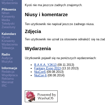
Wydarzenia
Kyoś nie ma jeszcze żadnych znajomych.
Plikownia
Nihon
Niusy i komentarze
Konwenty
Media
Teledyski
Ten użytkownik nie napisał jeszcze żadnego niusa.
Zwiastuny
Zdjęcia
Kalendarz
Rynek
Ten użytkownik nie uznał za stosowne odnaleźć się na ża
Konwenty
Wydarzenia
Wydarzenia
Telewizja
Radio
Audycje
Użytkownik pojawił się na poniższych wydarzeniach:
Muzyka
B.A.K.A. Y2K13
(09.11.2013)
Informacje
Fantasy Expo 2013
(13.10.2013)
Redakcja
NiuCon5
(09.08.2013)
Współpraca
NiuCon 6
(08.08.2014)
Reklama
Mecenat
IRC