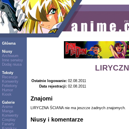
Główna
Niusy
Archiwum
Inne serwisy
Dodaj niusa
LIRYCZN
Teksty
Recenzje
Ostatnie logowanie:
02.08.2011
Konwenty
Felietony
Data rejestracji:
02.08.2011
Humor
Kiosk
Znajomi
Galerie
Anime
LIRYCZNA ŚCIANA nie ma jeszcze żadnych znajomych.
Manga
Konwenty
Niusy i komentarze
Cosplay
Fanarty
Komiksy