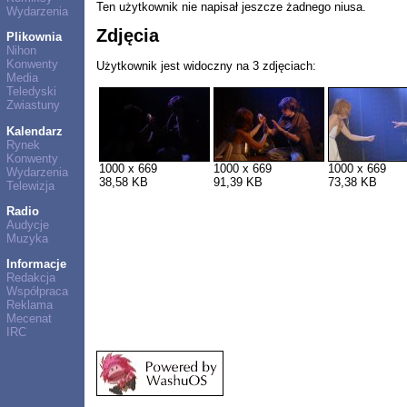
Ten użytkownik nie napisał jeszcze żadnego niusa.
Wydarzenia
Zdjęcia
Plikownia
Nihon
Konwenty
Użytkownik jest widoczny na 3 zdjęciach:
Media
Teledyski
Zwiastuny
Kalendarz
Rynek
Konwenty
1000 x 669
1000 x 669
1000 x 669
Wydarzenia
38,58 KB
91,39 KB
73,38 KB
Telewizja
Radio
Audycje
Muzyka
Informacje
Redakcja
Współpraca
Reklama
Mecenat
IRC