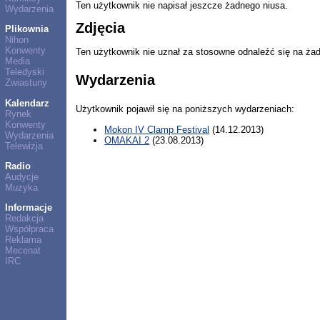
Ten użytkownik nie napisał jeszcze żadnego niusa.
Wydarzenia
Zdjęcia
Plikownia
Nihon
Konwenty
Ten użytkownik nie uznał za stosowne odnaleźć się na ża
Media
Teledyski
Wydarzenia
Zwiastuny
Kalendarz
Użytkownik pojawił się na poniższych wydarzeniach:
Rynek
Konwenty
Mokon IV Clamp Festival
(14.12.2013)
Wydarzenia
OMAKAI 2
(23.08.2013)
Telewizja
Radio
Audycje
Muzyka
Informacje
Redakcja
Współpraca
Reklama
Mecenat
IRC