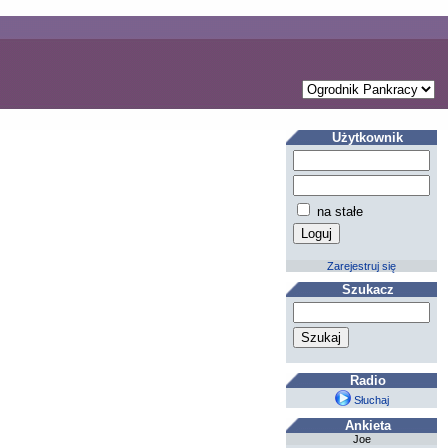
Użytkownik
na stałe
Zarejestruj się
Szukacz
Radio
Słuchaj
Ankieta
Joe