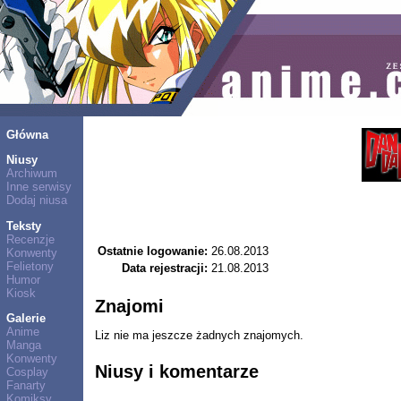
Główna
Niusy
Archiwum
Inne serwisy
Dodaj niusa
Teksty
Recenzje
Ostatnie logowanie:
26.08.2013
Konwenty
Felietony
Data rejestracji:
21.08.2013
Humor
Kiosk
Znajomi
Galerie
Anime
Liz nie ma jeszcze żadnych znajomych.
Manga
Konwenty
Niusy i komentarze
Cosplay
Fanarty
Komiksy