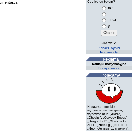
Czy jesteś botem?
komentarza.
tak
1
TRUE
y
Głosów:
79
Zobacz wyniki
Inne ankiety
Reklama
Naklejki motywacyjne
Dodaj sznurek
Polecamy
Najstarsze polskie
wydawnictwo mangowe,
wydawca m.in. „Akira”,
„Chobits”, „Cowboy Bebop”,
„Dragon Ball”, „Ghost in the
Shell”, „Hellsing”, „Naruto” i
„Neon Genesis Evangelion”.