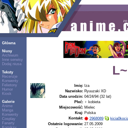
Główna
Niusy
Archiwum
Inne serwisy
Dodaj niusa
L~
Teksty
Recenzje
Konwenty
Felietony
Imię:
Iza
Humor
Nazwisko:
Ryuuzaki XD
Kiosk
Data urodzin:
04/24/94 (32 lat)
Galerie
Płeć:
♀ kobieta
Anime
Miejscowość:
Mielec
Manga
Kraj:
Polska
Konwenty
Kontakt:
2968089
kicia0koci
Cosplay
Fanarty
Ostatnie logowanie:
27.05.2009
Komiksy