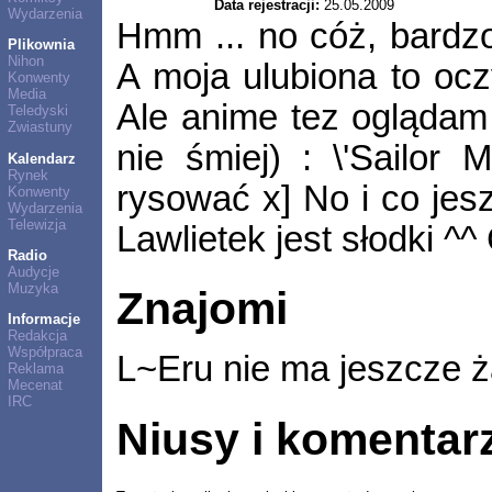
Data rejestracji:
25.05.2009
Wydarzenia
Hmm ... no cóż, bardz
Plikownia
Nihon
A moja ulubiona to oczy
Konwenty
Media
Ale anime tez oglądam 
Teledyski
Zwiastuny
nie śmiej) : \'Sailor 
Kalendarz
Rynek
rysować x] No i co jes
Konwenty
Wydarzenia
Telewizja
Lawlietek jest słodki ^
Radio
Audycje
Muzyka
Znajomi
Informacje
Redakcja
Współpraca
L~Eru nie ma jeszcze 
Reklama
Mecenat
IRC
Niusy i komentar