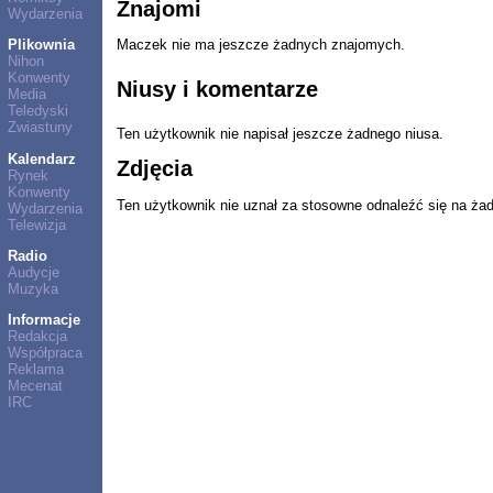
Znajomi
Wydarzenia
Plikownia
Maczek nie ma jeszcze żadnych znajomych.
Nihon
Konwenty
Niusy i komentarze
Media
Teledyski
Zwiastuny
Ten użytkownik nie napisał jeszcze żadnego niusa.
Kalendarz
Zdjęcia
Rynek
Konwenty
Ten użytkownik nie uznał za stosowne odnaleźć się na ża
Wydarzenia
Telewizja
Radio
Audycje
Muzyka
Informacje
Redakcja
Współpraca
Reklama
Mecenat
IRC