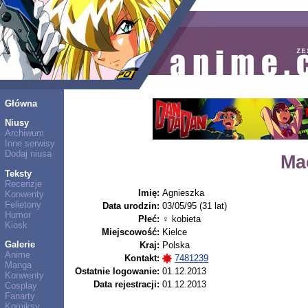
Główna
Niusy
Archiwum
Inne serwisy
Dodaj niusa
Ma
Teksty
Recenzje
Imię:
Agnieszka
Konwenty
Felietony
Data urodzin:
03/05/95 (31 lat)
Humor
Płeć:
♀ kobieta
Kiosk
Miejscowość:
Kielce
Galerie
Kraj:
Polska
Anime
Kontakt:
7481239
Manga
Ostatnie logowanie:
01.12.2013
Konwenty
Data rejestracji:
01.12.2013
Cosplay
Fanarty
Komiksy