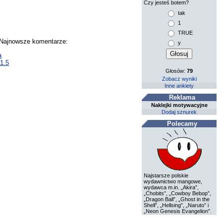
Czy jesteś botem?
tak
1
TRUE
. Najnowsze komentarze:
y
a
1.5
Głosów:
79
Zobacz wyniki
Inne ankiety
Reklama
Naklejki motywacyjne
Dodaj sznurek
Polecamy
Najstarsze polskie
wydawnictwo mangowe,
wydawca m.in. „Akira”,
„Chobits”, „Cowboy Bebop”,
„Dragon Ball”, „Ghost in the
Shell”, „Hellsing”, „Naruto” i
„Neon Genesis Evangelion”.