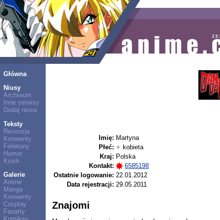
Główna
Niusy
Archiwum
Inne serwisy
Dodaj niusa
Teksty
Recenzje
Imię:
Martyna
Konwenty
Felietony
Płeć:
♀ kobieta
Humor
Kraj:
Polska
Kiosk
Kontakt:
6585198
Galerie
Ostatnie logowanie:
22.01.2012
Anime
Data rejestracji:
29.05.2011
Manga
Konwenty
Znajomi
Cosplay
Fanarty
Komiksy