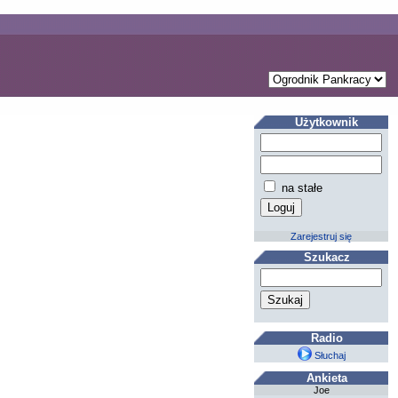
Użytkownik
na stałe
Zarejestruj się
Szukacz
Radio
Słuchaj
Ankieta
Joe