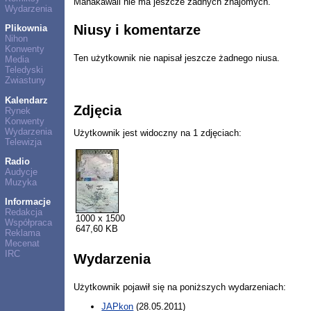
Manakawaii nie ma jeszcze żadnych znajomych.
Wydarzenia
Niusy i komentarze
Plikownia
Nihon
Konwenty
Ten użytkownik nie napisał jeszcze żadnego niusa.
Media
Teledyski
Zwiastuny
Kalendarz
Zdjęcia
Rynek
Konwenty
Wydarzenia
Użytkownik jest widoczny na 1 zdjęciach:
Telewizja
Radio
Audycje
Muzyka
Informacje
Redakcja
1000 x 1500
Współpraca
647,60 KB
Reklama
Mecenat
IRC
Wydarzenia
Użytkownik pojawił się na poniższych wydarzeniach:
JAPkon
(28.05.2011)