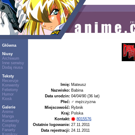
Główna
Niusy
Archiwum
Inne serwisy
Dodaj niusa
Teksty
Recenzje
Imię:
Mateusz
Konwenty
Felietony
Nazwisko:
Babina
Humor
Data urodzin:
04/04/90 (36 lat)
Kiosk
Płeć:
♂ mężczyzna
Galerie
Miejscowość:
Rybnik
Anime
Kraj:
Polska
Manga
Kontakt:
8015576
Konwenty
Ostatnie logowanie:
27.11.2011
Cosplay
Fanarty
Data rejestracji:
24.11.2011
Komiksy