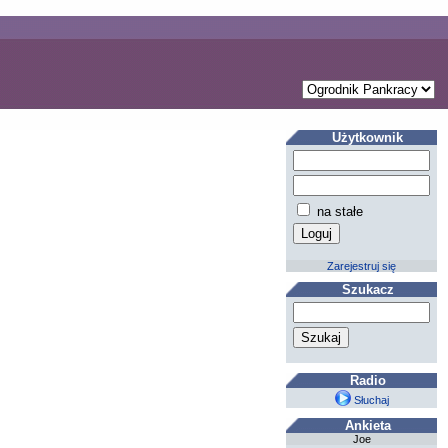
Użytkownik
na stałe
Zarejestruj się
Szukacz
Radio
Słuchaj
Ankieta
Joe