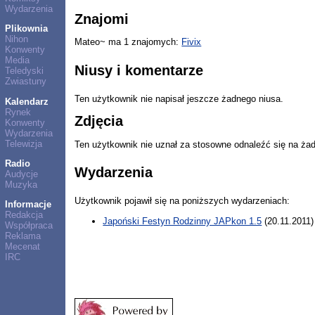
Wydarzenia
Znajomi
Plikownia
Nihon
Mateo~ ma 1 znajomych:
Fivix
Konwenty
Media
Niusy i komentarze
Teledyski
Zwiastuny
Ten użytkownik nie napisał jeszcze żadnego niusa.
Kalendarz
Rynek
Zdjęcia
Konwenty
Wydarzenia
Telewizja
Ten użytkownik nie uznał za stosowne odnaleźć się na ża
Radio
Wydarzenia
Audycje
Muzyka
Użytkownik pojawił się na poniższych wydarzeniach:
Informacje
Redakcja
Japoński Festyn Rodzinny JAPkon 1.5
(20.11.2011)
Współpraca
Reklama
Mecenat
IRC