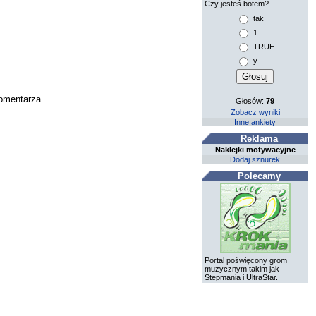
Czy jesteś botem?
tak
1
TRUE
y
komentarza.
Głosów:
79
Zobacz wyniki
Inne ankiety
Reklama
Naklejki motywacyjne
Dodaj sznurek
Polecamy
Portal poświęcony grom
muzycznym takim jak
Stepmania i UltraStar.