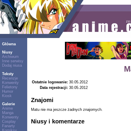
Główna
Niusy
Archiwum
Inne serwisy
Dodaj niusa
M
Teksty
Recenzje
Ostatnie logowanie:
30.05.2012
Konwenty
Felietony
Data rejestracji:
30.05.2012
Humor
Kiosk
Znajomi
Galerie
Anime
Matu nie ma jeszcze żadnych znajomych.
Manga
Konwenty
Niusy i komentarze
Cosplay
Fanarty
Komiksy