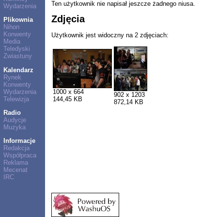
Ten użytkownik nie napisał jeszcze żadnego niusa.
Wydarzenia
Zdjęcia
Plikownia
Nihon
Konwenty
Użytkownik jest widoczny na 2 zdjęciach:
Media
Teledyski
Zwiastuny
Kalendarz
Rynek
Konwenty
Wydarzenia
1000 x 664
902 x 1203
Telewizja
144,45 KB
872,14 KB
Radio
Audycje
Muzyka
Informacje
Redakcja
Współpraca
Reklama
Mecenat
IRC