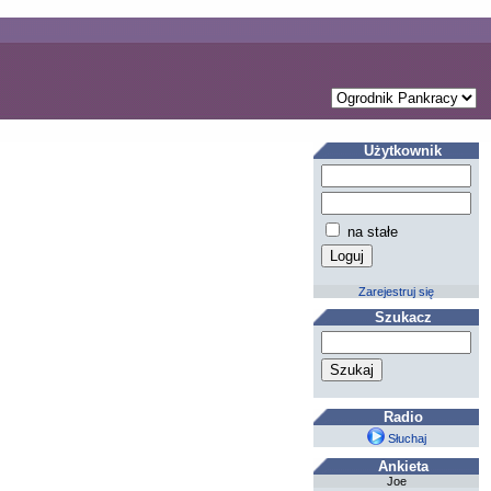
Użytkownik
na stałe
Zarejestruj się
Szukacz
Radio
Słuchaj
Ankieta
Joe