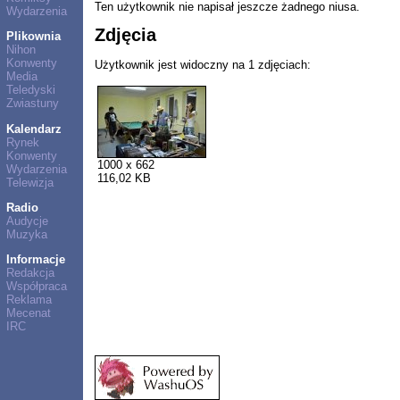
Ten użytkownik nie napisał jeszcze żadnego niusa.
Wydarzenia
Zdjęcia
Plikownia
Nihon
Konwenty
Użytkownik jest widoczny na 1 zdjęciach:
Media
Teledyski
Zwiastuny
Kalendarz
Rynek
Konwenty
1000 x 662
Wydarzenia
116,02 KB
Telewizja
Radio
Audycje
Muzyka
Informacje
Redakcja
Współpraca
Reklama
Mecenat
IRC