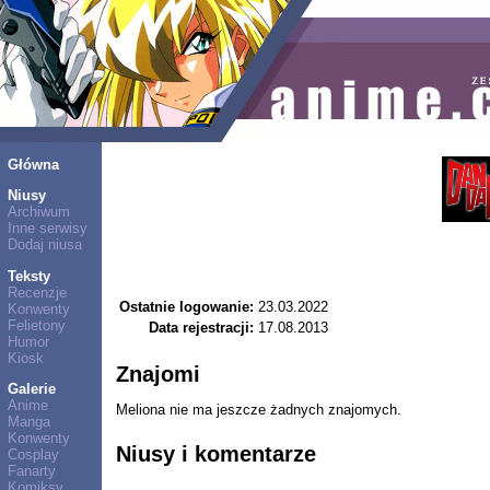
Główna
Niusy
Archiwum
Inne serwisy
Dodaj niusa
Teksty
Recenzje
Ostatnie logowanie:
23.03.2022
Konwenty
Felietony
Data rejestracji:
17.08.2013
Humor
Kiosk
Znajomi
Galerie
Anime
Meliona nie ma jeszcze żadnych znajomych.
Manga
Konwenty
Niusy i komentarze
Cosplay
Fanarty
Komiksy