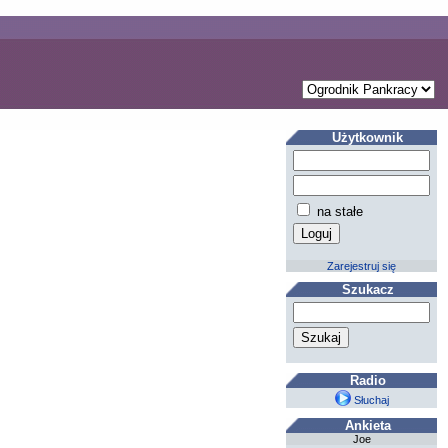
Użytkownik
na stałe
Zarejestruj się
Szukacz
Radio
Słuchaj
Ankieta
Joe