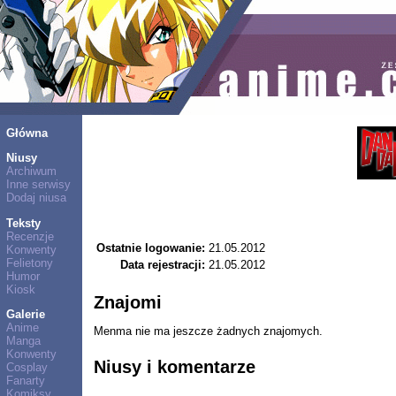
Główna
Niusy
Archiwum
Inne serwisy
Dodaj niusa
Teksty
Recenzje
Ostatnie logowanie:
21.05.2012
Konwenty
Felietony
Data rejestracji:
21.05.2012
Humor
Kiosk
Znajomi
Galerie
Anime
Menma nie ma jeszcze żadnych znajomych.
Manga
Konwenty
Niusy i komentarze
Cosplay
Fanarty
Komiksy