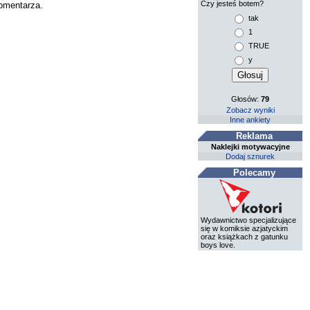
Czy jesteś botem?
komentarza.
tak
1
TRUE
y
Głosów:
79
Zobacz wyniki
Inne ankiety
Reklama
Naklejki motywacyjne
Dodaj sznurek
Polecamy
Wydawnictwo specjalizujące
się w komiksie azjatyckim
oraz książkach z gatunku
boys love.