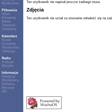
Ten użytkownik nie napisał jeszcze żadnego niusa.
Wydarzenia
Zdjęcia
Plikownia
Nihon
Konwenty
Ten użytkownik nie uznał za stosowne odnaleźć się na ża
Media
Teledyski
Zwiastuny
Kalendarz
Rynek
Konwenty
Wydarzenia
Telewizja
Radio
Audycje
Muzyka
Informacje
Redakcja
Współpraca
Reklama
Mecenat
IRC