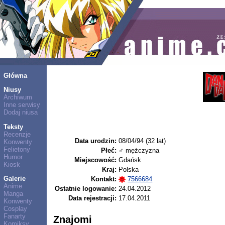
Główna
Niusy
Archiwum
Inne serwisy
Dodaj niusa
Teksty
Recenzje
Data urodzin:
08/04/94 (32 lat)
Konwenty
Felietony
Płeć:
♂ mężczyzna
Humor
Miejscowość:
Gdańsk
Kiosk
Kraj:
Polska
Galerie
Kontakt:
7566684
Anime
Ostatnie logowanie:
24.04.2012
Manga
Data rejestracji:
17.04.2011
Konwenty
Cosplay
Fanarty
Znajomi
Komiksy