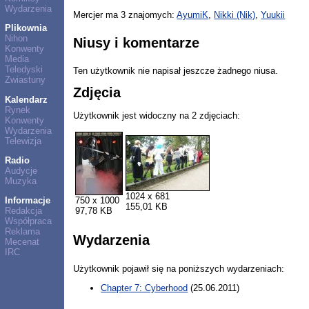
Wydarzenia
Mercjer ma 3 znajomych:
AyumiK
,
Nikki (Nik)
,
Yuukii
Plikownia
Nihon
Niusy i komentarze
Konwenty
Media
Teledyski
Ten użytkownik nie napisał jeszcze żadnego niusa.
Zwiastuny
Zdjęcia
Kalendarz
Rynek
Użytkownik jest widoczny na 2 zdjęciach:
Konwenty
Wydarzenia
Telewizja
Radio
Audycje
Muzyka
1024 x 681
750 x 1000
Informacje
155,01 KB
97,78 KB
Redakcja
Współpraca
Reklama
Wydarzenia
Mecenat
IRC
Użytkownik pojawił się na poniższych wydarzeniach:
Chapter 7: Cyberhood
(25.06.2011)