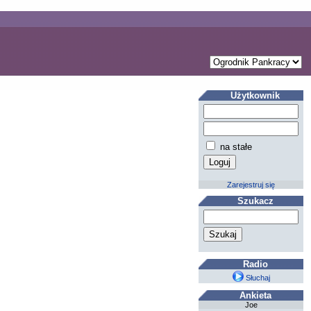
Użytkownik
na stałe
Zarejestruj się
Szukacz
Radio
Słuchaj
Ankieta
Joe